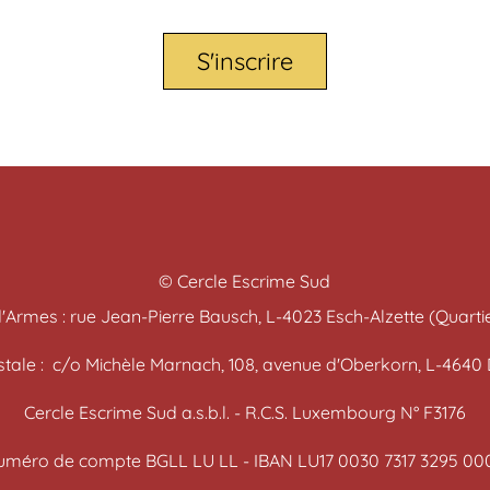
S'inscrire
© Cercle Escrime Sud
d'Armes : rue Jean-Pierre Bausch, L-4023 Esch-Alzette (Quartie
stale : c/o Michèle Marnach, 108, avenue d'Oberkorn, L-4640
Cercle Escrime Sud a.s.b.l. - R.C.S. Luxembourg N° F3176
uméro de compte BGLL LU LL - IBAN LU17 0030 7317 3295 00