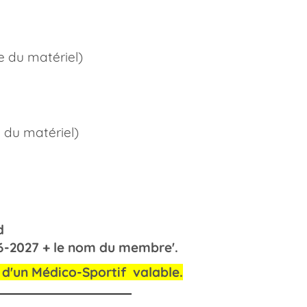
se du matériel)
 du matériel)
le compte d'Escrime Sud
26-2027 + le nom du membre'.
 d'un Médico-Sportif valable.