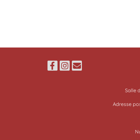
Salle 
​Adresse po
N